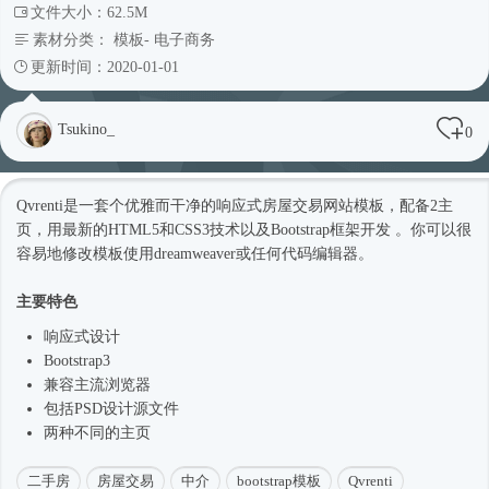
文件大小：62.5M
素材分类：
模板
-
电子商务
更新时间：2020-01-01
Tsukino_
0
Qvrenti是一套个优雅而干净的
响应式
房屋交易
网站模板
，配备2主
页，用最新的HTML5和CSS3技术以及
Bootstrap框架
开发 。你可以很
容易地修改模板使用dreamweaver或任何代码编辑器。
主要特色
响应式
设计
Bootstrap3
兼容主流浏览器
包括PSD设计源文件
两种不同的主页
二手房
房屋交易
中介
bootstrap模板
Qvrenti