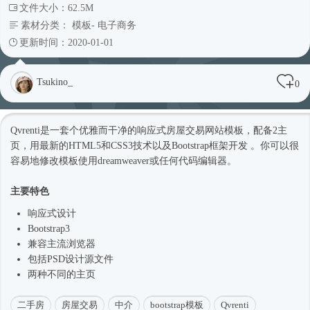
文件大小：62.5M
素材分类：
模板
-
电子商务
更新时间：2020-01-01
Tsukino_
0
Qvrenti是一套个优雅而干净的
响应式
房屋交易
网站模板
，配备2主
页，用最新的HTML5和CSS3技术以及
Bootstrap框架
开发 。你可以很
容易地修改模板使用dreamweaver或任何代码编辑器。
主要特色
响应式
设计
Bootstrap3
兼容主流浏览器
包括PSD设计源文件
两种不同的主页
二手房
房屋交易
中介
bootstrap模板
Qvrenti