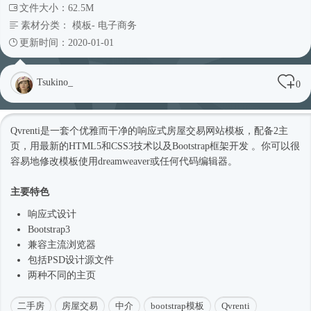
文件大小：62.5M
素材分类：
模板
-
电子商务
更新时间：2020-01-01
Tsukino_
0
Qvrenti是一套个优雅而干净的
响应式
房屋交易
网站模板
，配备2主
页，用最新的HTML5和CSS3技术以及
Bootstrap框架
开发 。你可以很
容易地修改模板使用dreamweaver或任何代码编辑器。
主要特色
响应式
设计
Bootstrap3
兼容主流浏览器
包括PSD设计源文件
两种不同的主页
二手房
房屋交易
中介
bootstrap模板
Qvrenti